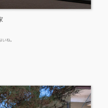
家
ないね。