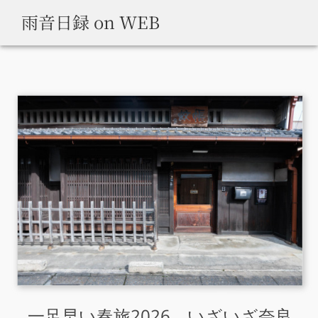
雨音日録 on WEB
一足早い春旅2026、いざいざ奈良